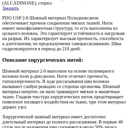
Заказать
PDO USP 2-0 Шовный материал Полидиоксанон
обеспечивает прочное соединение мягких тканей. Нити
имеют монофиламентная структуру, то есть выполнены из
цельного волокна. Это гарантирует устойчивость к нагрузкам
на разрыв. Их характеризует высокая прочность, способность
к длительному, но предсказуемому саморассасыванию. Швы
гидролизируются в период до 210 дней.
Описание хирургических нитей:
Шовный материал 2-0 выполнен на основе полимерного
волокна поли p-диксанона. Нити отличает прочность,
гипоаллергенность. В ходе рассасывания шва волокна
вызывают слабую реакцию со стороны организма. Шовный
материал инертен, он мало травмирует мягкие и мышечные
ткани. Гладкая текстура хирургических ниток предотвращает
появление пилящего воздействия на ткани, при этом материал
держит узел.
Хирургический шовный материал имеет достаточно
длительный интервал до полного рассасывания. В первые 40
суток после наложения шва сохраняется около 50% запаса