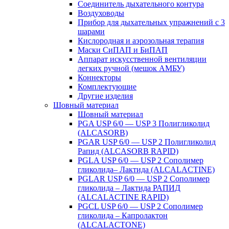
Соединитель дыхательного контура
Воздуховоды
Прибор для дыхательных упражнений с 3
шарами
Кислородная и аэрозольная терапия
Маски СиПАП и БиПАП
Аппарат искусственной вентиляции
легких ручной (мешок АМБУ)
Коннекторы
Комплектующие
Другие изделия
Шовный материал
Шовный материал
PGA USP 6/0 — USP 3 Полигликолид
(ALCASORB)
PGAR USP 6/0 — USP 2 Полигликолид
Рапид (ALCASORB RAPID)
PGLA USP 6/0 — USP 2 Сополимер
гликолида– Лактида (ALCALACTINE)
PGLAR USP 6/0 — USP 2 Сополимер
гликолида – Лактида РАПИД
(ALCALACTINE RAPID)
PGCL USP 6/0 — USP 2 Сополимер
гликолида – Капролактон
(ALCALACTONE)