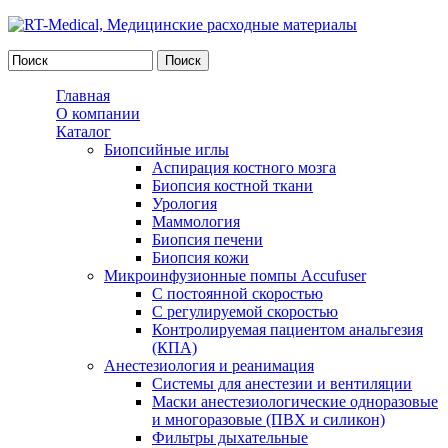
Форма поиска
Главная
О компании
Каталог
Биопсийные иглы
Аспирация костного мозга
Биопсия костной ткани
Урология
Маммология
Биопсия печени
Биопсия кожи
Микроинфузионные помпы Accufuser
С постоянной скоростью
С регулируемой скоростью
Контролируемая пациентом анальгезия
(КПА)
Анестезиология и реанимация
Системы для анестезии и вентиляции
Маски анестезиологические одноразовые
и многоразовые (ПВХ и силикон)
Фильтры дыхательные